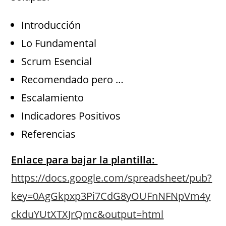
Introducción
Lo Fundamental
Scrum Esencial
Recomendado pero …
Escalamiento
Indicadores Positivos
Referencias
Enlace para bajar la plantilla:
https://docs.google.com/spreadsheet/pub?
key=0AgGkpxp3Pi7CdG8yOUFnNFNpVm4y
ckduYUtXTXJrQmc&output=html