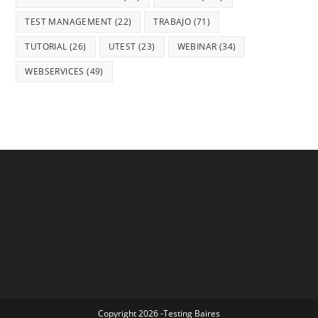
TEST MANAGEMENT
(22)
TRABAJO
(71)
TUTORIAL
(26)
UTEST
(23)
WEBINAR
(34)
WEBSERVICES
(49)
Copyright 2026 -Testing Baires