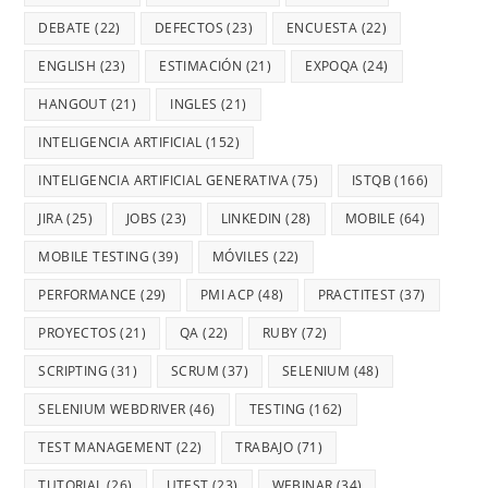
DEBATE
(22)
DEFECTOS
(23)
ENCUESTA
(22)
ENGLISH
(23)
ESTIMACIÓN
(21)
EXPOQA
(24)
HANGOUT
(21)
INGLES
(21)
INTELIGENCIA ARTIFICIAL
(152)
INTELIGENCIA ARTIFICIAL GENERATIVA
(75)
ISTQB
(166)
JIRA
(25)
JOBS
(23)
LINKEDIN
(28)
MOBILE
(64)
MOBILE TESTING
(39)
MÓVILES
(22)
PERFORMANCE
(29)
PMI ACP
(48)
PRACTITEST
(37)
PROYECTOS
(21)
QA
(22)
RUBY
(72)
SCRIPTING
(31)
SCRUM
(37)
SELENIUM
(48)
SELENIUM WEBDRIVER
(46)
TESTING
(162)
TEST MANAGEMENT
(22)
TRABAJO
(71)
TUTORIAL
(26)
UTEST
(23)
WEBINAR
(34)