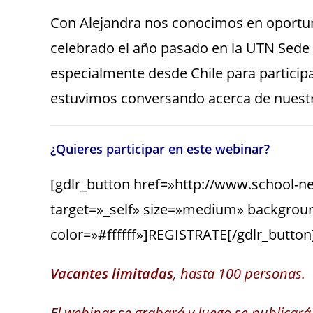
Con Alejandra nos conocimos en oportu
celebrado el año pasado en la UTN Sede 
especialmente desde Chile para particip
estuvimos conversando acerca de nuestr
¿Quieres participar en este webinar?
[gdlr_button href=»http://www.school-n
target=»_self» size=»medium» backgro
color=»#ffffff»]REGISTRATE[/gdlr_button
Vacantes limitadas
, hasta 100 personas.
El webinar se grabará y luego se publicará