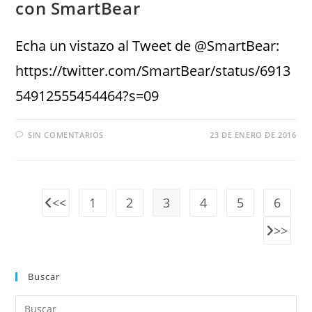
con SmartBear
Echa un vistazo al Tweet de @SmartBear:
https://twitter.com/SmartBear/status/6913
54912555454464?s=09
SIN COMENTARIOS
23 DE ENERO DE 2016
1
2
3
4
5
6
Buscar