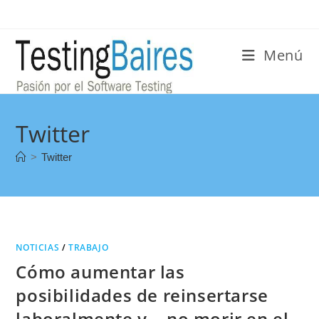
Menú
Twitter
>
Twitter
NOTICIAS
/
TRABAJO
Cómo aumentar las
posibilidades de reinsertarse
laboralmente y… no morir en el