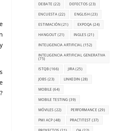
DEBATE
(22)
DEFECTOS
(23)
ENCUESTA
(22)
ENGLISH
(23)
e
ESTIMACIÓN
(21)
EXPOQA
(24)
n
HANGOUT
(21)
INGLES
(21)
y
INTELIGENCIA ARTIFICIAL
(152)
INTELIGENCIA ARTIFICIAL GENERATIVA
(75)
ISTQB
(166)
JIRA
(25)
s
JOBS
(23)
LINKEDIN
(28)
e
MOBILE
(64)
?
MOBILE TESTING
(39)
MÓVILES
(22)
PERFORMANCE
(29)
PMI ACP
(48)
PRACTITEST
(37)
PROYECTOS
(21)
QA
(22)