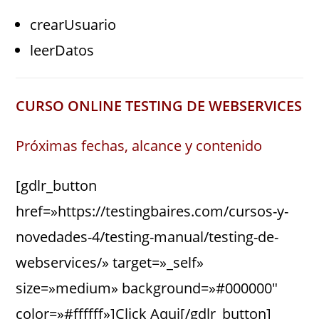
crearUsuario
leerDatos
CURSO ONLINE TESTING DE WEBSERVICES
Próximas fechas, alcance y contenido
[gdlr_button
href=»https://testingbaires.com/cursos-y-
novedades-4/testing-manual/testing-de-
webservices/» target=»_self»
size=»medium» background=»#000000″
color=»#ffffff»]Click Aqui[/gdlr_button]