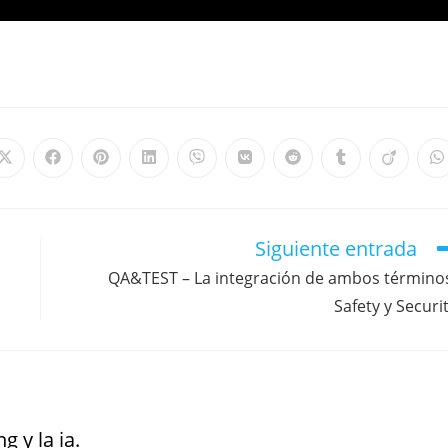
Siguiente entrada
n
QA&TEST – La integración de ambos término
Safety y Securi
g y la ia.