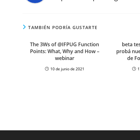
TAMBIÉN PODRÍA GUSTARTE
The 3Ws of @IFPUG Function
beta te
Points: What, Why and How –
probá nue
webinar
de F
10 de junio de 2021
1