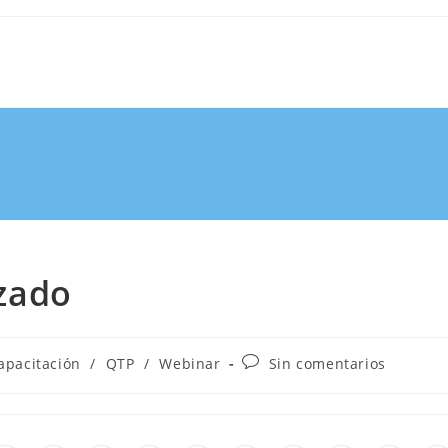
zado
apacitación
/
QTP
/
Webinar
Sin comentarios