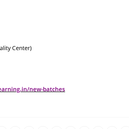
lity Center)
learning.in/new-batches