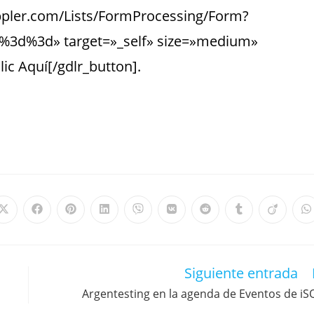
ppler.com/Lists/FormProcessing/Form?
d%3d» target=»_self» size=»medium»
ic Aquí[/gdlr_button].
Siguiente entrada
Argentesting en la agenda de Eventos de iS