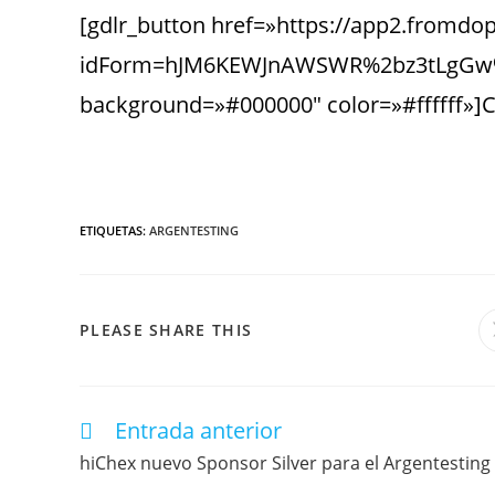
[gdlr_button href=»https://app2.fromdo
idForm=hJM6KEWJnAWSWR%2bz3tLgGw%3
background=»#000000″ color=»#ffffff»]Cl
ETIQUETAS
:
ARGENTESTING
PLEASE SHARE THIS
Entrada anterior
hiChex nuevo Sponsor Silver para el Argentesting