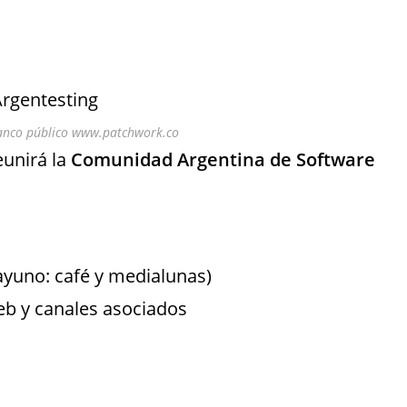
anco público www.patchwork.co
eunirá la
Comunidad Argentina de Software
sayuno: café y medialunas)
eb y canales asociados