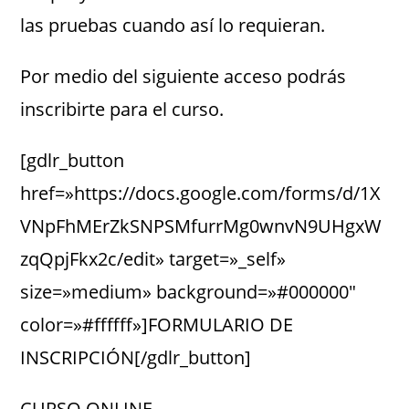
las pruebas cuando así lo requieran.
Por medio del siguiente acceso podrás
inscribirte para el curso.
[gdlr_button
href=»https://docs.google.com/forms/d/1X
VNpFhMErZkSNPSMfurrMg0wnvN9UHgxW
zqQpjFkx2c/edit» target=»_self»
size=»medium» background=»#000000″
color=»#ffffff»]FORMULARIO DE
INSCRIPCIÓN[/gdlr_button]
CURSO ONLINE