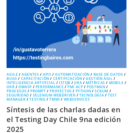
AGILE
/
AGENTES
/
APIS
/
AUTOMATIZACIÓN
/
BASE DE DATOS
/
BUGS
/
CAPACITACIÓN
/
CERTIFICACIÓN
/
GESTIÓN ÁGIL
/
INTELIGENCIA ARTIFICIAL
/
ISTQB
/
JIRA
/
MÉTRICAS
/
MOBILE
/
OKR
/
OWASP
/
PERFORMANCE
/
PMI ACP
/
POSTMAN
/
PROCESOS
/
PROMPT
/
PROYECTOS
/
PYTHON
/
SCRUM
/
SEGURIDAD
/
SELENIUM WEBDRIVER
/
TECNOLOGÍA
/
TEST
MANAGER
/
TESTING
/
TMMI
/
WEBSERVICES
Síntesis de las charlas dadas en
el Testing Day Chile 9na edición
2025