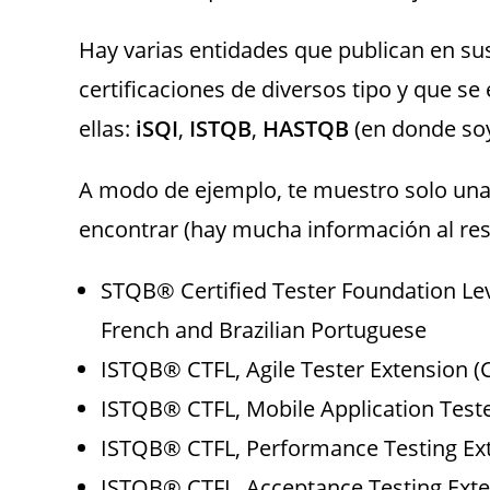
Hay varias entidades que publican en sus
certificaciones de diversos tipo y que se
ellas:
iSQI
,
ISTQB
,
HASTQB
(en donde so
A modo de ejemplo, te muestro solo una 
encontrar (hay mucha información al res
STQB® Certified Tester Foundation Lev
French and Brazilian Portuguese
ISTQB® CTFL, Agile Tester Extension (
ISTQB® CTFL, Mobile Application Teste
ISTQB® CTFL, Performance Testing Exte
ISTQB® CTFL, Acceptance Testing Exten