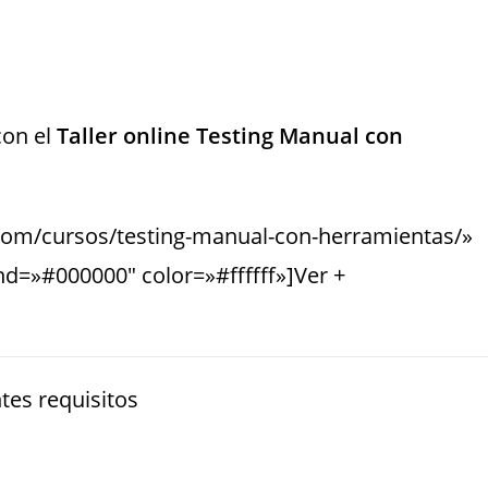
con el
Taller online Testing Manual con
g.com/cursos/testing-manual-con-herramientas/»
d=»#000000″ color=»#ffffff»]Ver +
tes requisitos