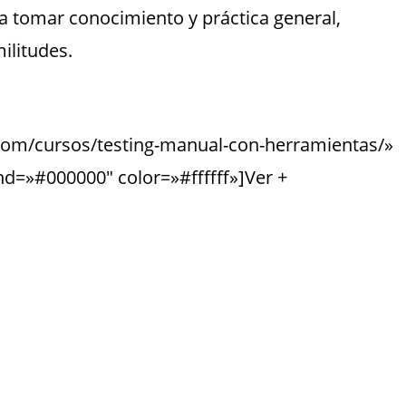
a tomar conocimiento y práctica general,
ilitudes.
g.com/cursos/testing-manual-con-herramientas/»
d=»#000000″ color=»#ffffff»]Ver +