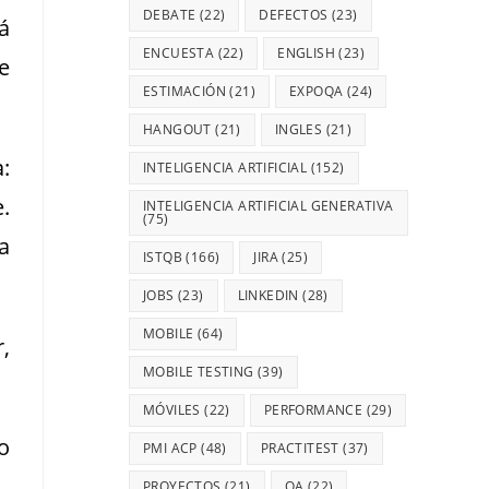
DEBATE
(22)
DEFECTOS
(23)
á
ENCUESTA
(22)
ENGLISH
(23)
e
ESTIMACIÓN
(21)
EXPOQA
(24)
HANGOUT
(21)
INGLES
(21)
:
INTELIGENCIA ARTIFICIAL
(152)
.
INTELIGENCIA ARTIFICIAL GENERATIVA
(75)
a
ISTQB
(166)
JIRA
(25)
JOBS
(23)
LINKEDIN
(28)
MOBILE
(64)
,
MOBILE TESTING
(39)
MÓVILES
(22)
PERFORMANCE
(29)
o
PMI ACP
(48)
PRACTITEST
(37)
PROYECTOS
(21)
QA
(22)