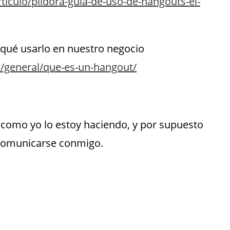
rticulo/pildora-guia-de-uso-de-hangouts-el-
qué usarlo en nuestro negocio
/general/que-es-un-hangout/
 como yo lo estoy haciendo, y por supuesto
 comunicarse conmigo.