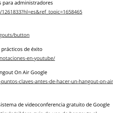
s para administradores
r/1261833?hl=es&ref_topic=1658465
gouts/button
prácticos de éxito
notaciones-en-youtube/
angout On Air Google
puntos-claves-antes-de-hacer-un-hangout-on-air
 sistema de videoconferencia gratuito de Google