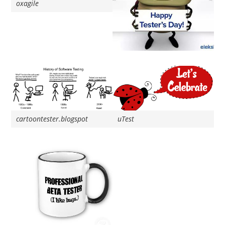
oxagile
cartoontester.blogspot
uTest