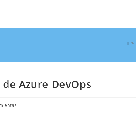
>
s de Azure DevOps
mientas