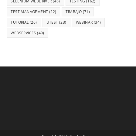
SELENIUM WEBDRIVER
(46)
TESTING
(162)
TEST MANAGEMENT
(22)
TRABAJO
(71)
TUTORIAL
(26)
UTEST
(23)
WEBINAR
(34)
WEBSERVICES
(49)