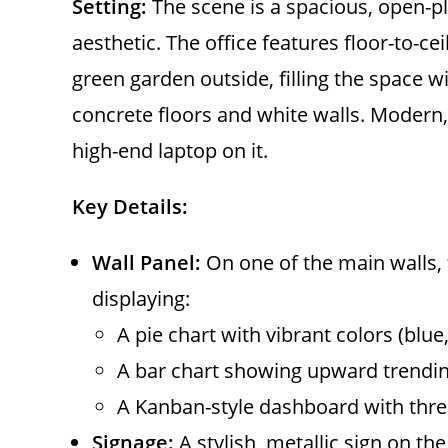
Setting:
The scene is a spacious, open-pl
aesthetic. The office features floor-to-ce
green garden outside, filling the space wi
concrete floors and white walls. Modern,
high-end laptop on it.
Key Details:
Wall Panel:
On one of the main walls, t
displaying:
A pie chart with vibrant colors (blue
A bar chart showing upward trendin
A Kanban-style dashboard with thre
Signage:
A stylish, metallic sign on the