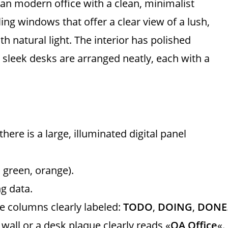
an modern office with a clean, minimalist
iling windows that offer a clear view of a lush,
th natural light. The interior has polished
 sleek desks are arranged neatly, each with a
here is a large, illuminated digital panel
, green, orange).
g data.
e columns clearly labeled:
TODO
,
DOING
,
DONE
 wall or a desk plaque clearly reads «
QA Office
«.