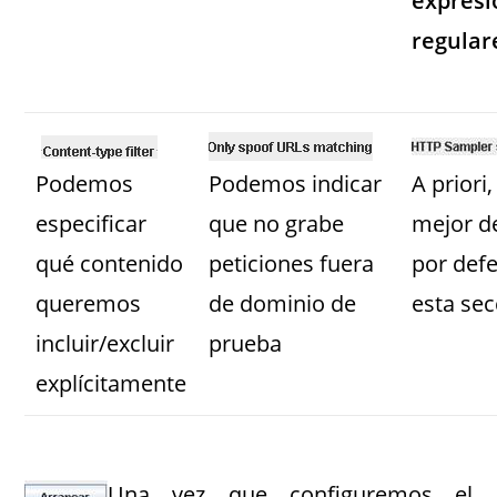
expresi
regular
Podemos
Podemos indicar
A priori,
especificar
que no grabe
mejor d
qué contenido
peticiones fuera
por def
queremos
de dominio de
esta sec
incluir/excluir
prueba
explícitamente
Una vez que configuremos el