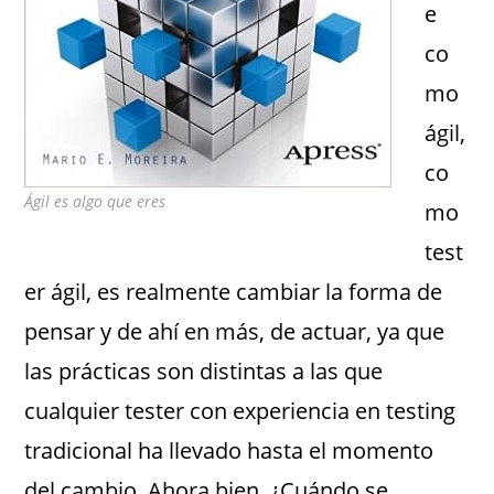
e
co
mo
ágil,
co
Ágil es algo que eres
mo
test
er ágil, es realmente cambiar la forma de
pensar y de ahí en más, de actuar, ya que
las prácticas son distintas a las que
cualquier tester con experiencia en testing
tradicional ha llevado hasta el momento
del cambio. Ahora bien, ¿Cuándo se