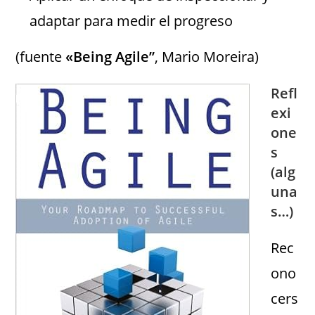
adaptar para medir el progreso
(fuente
«Being Agile”
, Mario Moreira)
Refl
exi
one
s
(alg
una
s…)
Rec
ono
cers