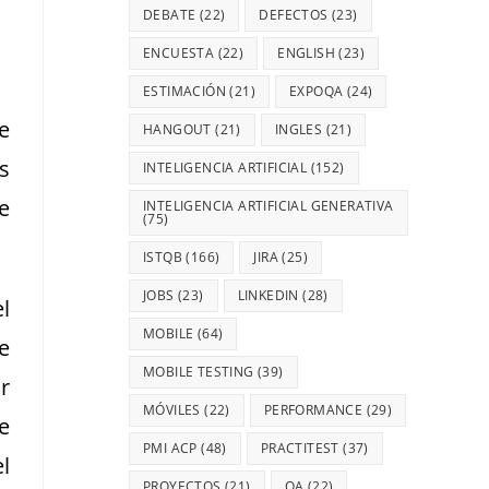
DEBATE
(22)
DEFECTOS
(23)
ENCUESTA
(22)
ENGLISH
(23)
ESTIMACIÓN
(21)
EXPOQA
(24)
e
HANGOUT
(21)
INGLES
(21)
s
INTELIGENCIA ARTIFICIAL
(152)
de
INTELIGENCIA ARTIFICIAL GENERATIVA
(75)
ISTQB
(166)
JIRA
(25)
JOBS
(23)
LINKEDIN
(28)
l
MOBILE
(64)
e
MOBILE TESTING
(39)
r
MÓVILES
(22)
PERFORMANCE
(29)
e
PMI ACP
(48)
PRACTITEST
(37)
l
PROYECTOS
(21)
QA
(22)