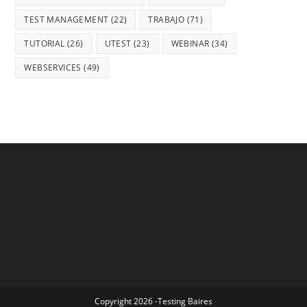
TEST MANAGEMENT
(22)
TRABAJO
(71)
TUTORIAL
(26)
UTEST
(23)
WEBINAR
(34)
WEBSERVICES
(49)
Copyright 2026 -Testing Baires