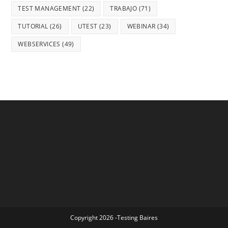
TEST MANAGEMENT
(22)
TRABAJO
(71)
TUTORIAL
(26)
UTEST
(23)
WEBINAR
(34)
WEBSERVICES
(49)
Copyright 2026 -Testing Baires