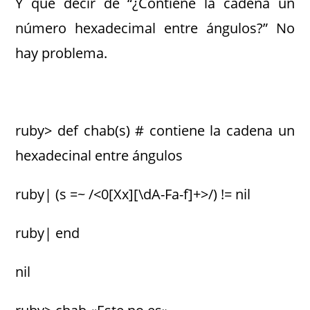
Y que decir de “¿Contiene la cadena un
número hexadecimal entre ángulos?” No
hay problema.
ruby> def chab(s) # contiene la cadena un
hexadecinal entre ángulos
ruby| (s =~ /<0[Xx][\dA-Fa-f]+>/) != nil
ruby| end
nil