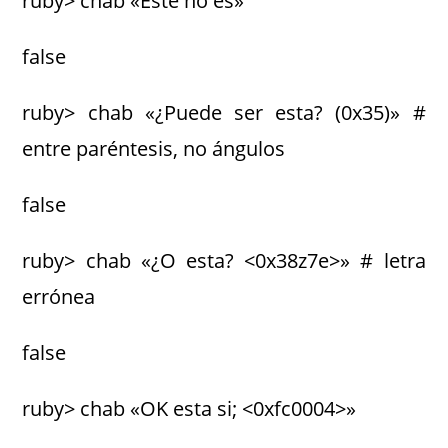
ruby> chab «Este no es»
false
ruby> chab «¿Puede ser esta? (0x35)» #
entre paréntesis, no ángulos
false
ruby> chab «¿O esta? <0x38z7e>» # letra
errónea
false
ruby> chab «OK esta si; <0xfc0004>»