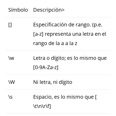
Símbolo
Descripción>
[]
Especificación de rango. (p.e.
[a-z] representa una letra en el
rango de la a a la z
\w
Letra o dígito; es lo mismo que
[0-9A-Za-z]
\W
Ni letra, ni dígito
\s
Espacio, es lo mismo que [
\t\n\r\f]