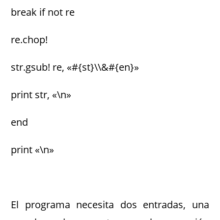
break if not re
re.chop!
str.gsub! re, «#{st}\\&#{en}»
print str, «\n»
end
print «\n»
El programa necesita dos entradas, una