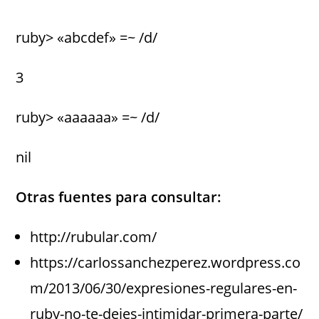
ruby> «abcdef» =~ /d/
3
ruby> «aaaaaa» =~ /d/
nil
Otras fuentes para consultar:
http://rubular.com/
https://carlossanchezperez.wordpress.co
m/2013/06/30/expresiones-regulares-en-
ruby-no-te-dejes-intimidar-primera-parte/