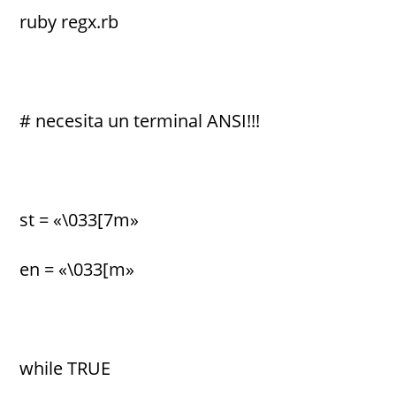
ruby regx.rb
# necesita un terminal ANSI!!!
st = «\033[7m»
en = «\033[m»
while TRUE