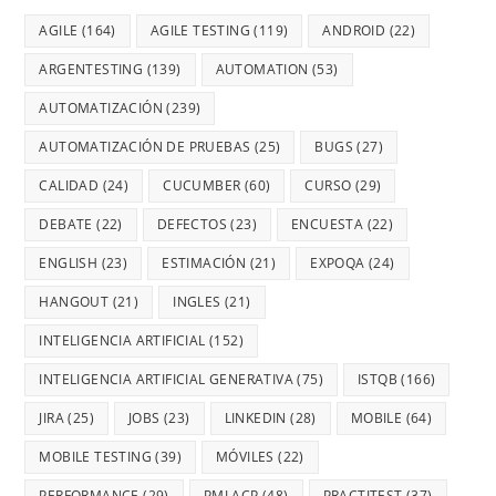
AGILE
(164)
AGILE TESTING
(119)
ANDROID
(22)
ARGENTESTING
(139)
AUTOMATION
(53)
AUTOMATIZACIÓN
(239)
AUTOMATIZACIÓN DE PRUEBAS
(25)
BUGS
(27)
CALIDAD
(24)
CUCUMBER
(60)
CURSO
(29)
DEBATE
(22)
DEFECTOS
(23)
ENCUESTA
(22)
ENGLISH
(23)
ESTIMACIÓN
(21)
EXPOQA
(24)
HANGOUT
(21)
INGLES
(21)
INTELIGENCIA ARTIFICIAL
(152)
INTELIGENCIA ARTIFICIAL GENERATIVA
(75)
ISTQB
(166)
JIRA
(25)
JOBS
(23)
LINKEDIN
(28)
MOBILE
(64)
MOBILE TESTING
(39)
MÓVILES
(22)
PERFORMANCE
(29)
PMI ACP
(48)
PRACTITEST
(37)