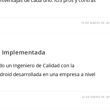
desventajas de cada uno. iOS pros y contras
12 DE MARZO DE 20
id Implementada
ido un Ingeniero de Calidad con la
droid desarrollada en una empresa a nivel
22 DE ENERO DE 20