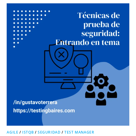
AGILE
/
ISTQB
/
SEGURIDAD
/
TEST MANAGER