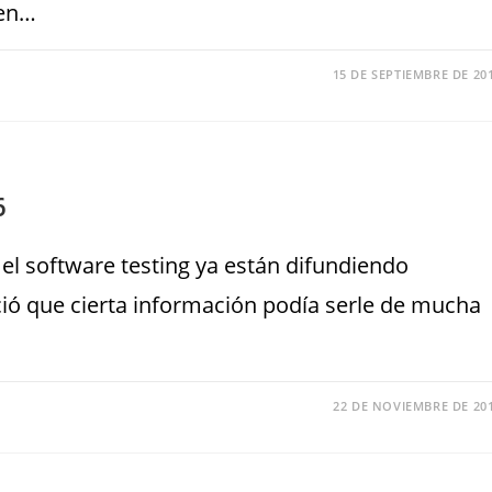
 en…
15 DE SEPTIEMBRE DE 20
6
 el software testing ya están difundiendo
ió que cierta información podía serle de mucha
22 DE NOVIEMBRE DE 20