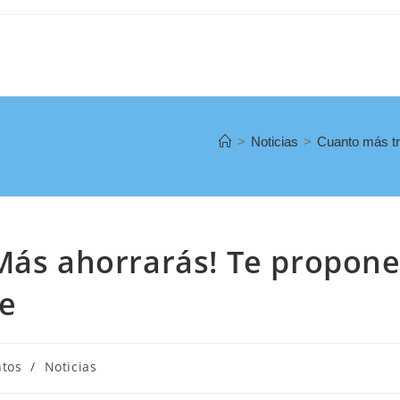
>
Noticias
>
Cuanto más tr
¡Más ahorrarás! Te propon
ce
ntos
/
Noticias