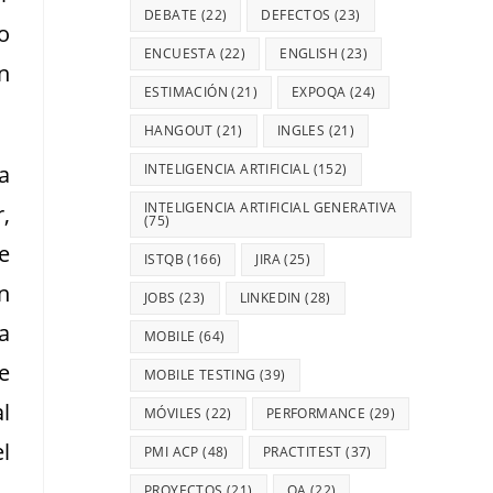
DEBATE
(22)
DEFECTOS
(23)
o
ENCUESTA
(22)
ENGLISH
(23)
n
ESTIMACIÓN
(21)
EXPOQA
(24)
HANGOUT
(21)
INGLES
(21)
 a
INTELIGENCIA ARTIFICIAL
(152)
INTELIGENCIA ARTIFICIAL GENERATIVA
,
(75)
e
ISTQB
(166)
JIRA
(25)
n
JOBS
(23)
LINKEDIN
(28)
a
MOBILE
(64)
e
MOBILE TESTING
(39)
l
MÓVILES
(22)
PERFORMANCE
(29)
l
PMI ACP
(48)
PRACTITEST
(37)
PROYECTOS
(21)
QA
(22)