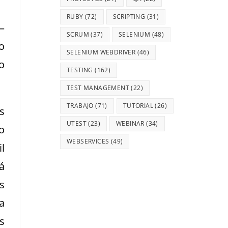
RUBY
(72)
SCRIPTING
(31)
–
SCRUM
(37)
SELENIUM
(48)
o
SELENIUM WEBDRIVER
(46)
o
TESTING
(162)
TEST MANAGEMENT
(22)
TRABAJO
(71)
TUTORIAL
(26)
s
UTEST
(23)
WEBINAR
(34)
o
WEBSERVICES
(49)
l
á
s
a
s