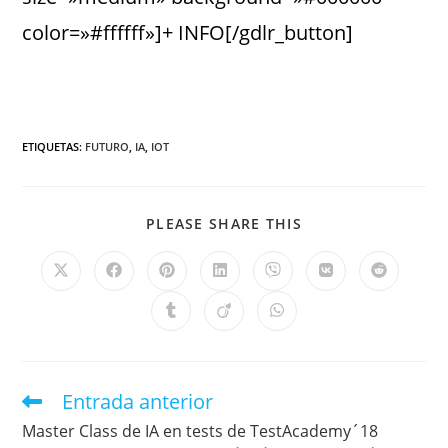
color=»#ffffff»]+ INFO[/gdlr_button]
ETIQUETAS
:
FUTURO
,
IA
,
IOT
PLEASE SHARE THIS
Entrada anterior
Master Class de IA en tests de TestAcademy´18