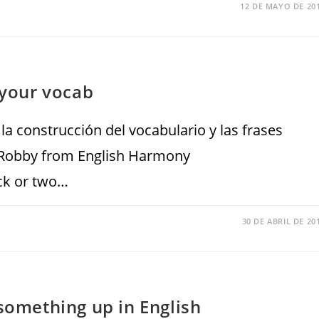
12 DE MAYO DE 20
 your vocab
 la construcción del vocabulario y las frases
om Robby from English Harmony
ck or two…
30 DE ABRIL DE 20
 something up in English