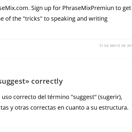
aseMix.com. Sign up for PhraseMixPremiun to get
e of the "tricks" to speaking and writing
31 DE MAYO DE 20
suggest» correctly
l uso correcto del término "suggest" (sugerir),
as y otras correctas en cuanto a su estructura.