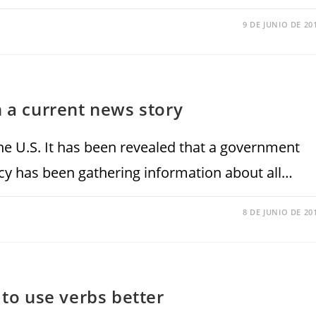
9 DE JUNIO DE 20
h a current news story
the U.S. It has been revealed that a government
ncy has been gathering information about all…
8 DE JUNIO DE 20
 to use verbs better