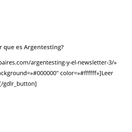
 que es Argentesting?
baires.com/argentesting-y-el-newsletter-3/»
ackground=»#000000″ color=»#ffffff»]Leer
/gdlr_button]