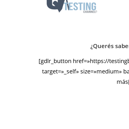
¿Querés saber
[gdlr_button href=»https://testing
target=»_self» size=»medium» b
más[