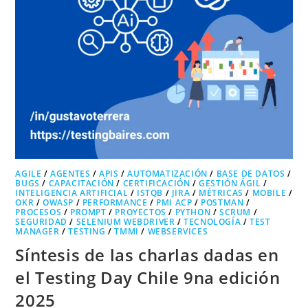
AGILE
/
AGENTES
/
APIS
/
AUTOMATIZACIÓN
/
BASE DE DATOS
/
BUGS
/
CAPACITACIÓN
/
CERTIFICACIÓN
/
GESTIÓN ÁGIL
/
INTELIGENCIA ARTIFICIAL
/
ISTQB
/
JIRA
/
MÉTRICAS
/
MOBILE
/
OKR
/
OWASP
/
PERFORMANCE
/
PMI ACP
/
POSTMAN
/
PROCESOS
/
PROMPT
/
PROYECTOS
/
PYTHON
/
SCRUM
/
SEGURIDAD
/
SELENIUM WEBDRIVER
/
TECNOLOGÍA
/
TEST
MANAGER
/
TESTING
/
TMMI
/
WEBSERVICES
Síntesis de las charlas dadas en
el Testing Day Chile 9na edición
2025