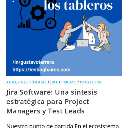
AGILE
/
GESTIÓN ÁGIL
/
JIRA
/
PMI ACP
/
PROYECTOS
Jira Software: Una síntesis
estratégica para Project
Managers y Test Leads
Nuestro punto de partida En el ecosistema