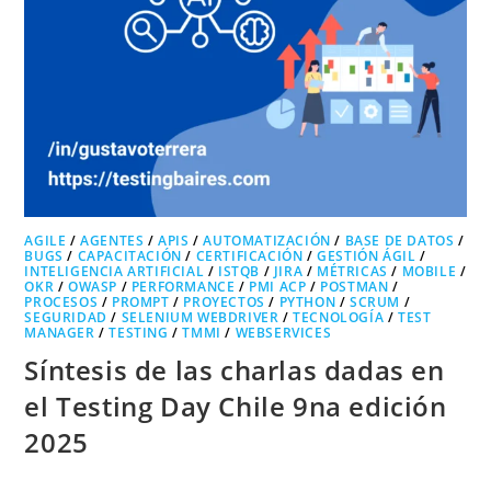
AGILE
/
AGENTES
/
APIS
/
AUTOMATIZACIÓN
/
BASE DE DATOS
/
BUGS
/
CAPACITACIÓN
/
CERTIFICACIÓN
/
GESTIÓN ÁGIL
/
INTELIGENCIA ARTIFICIAL
/
ISTQB
/
JIRA
/
MÉTRICAS
/
MOBILE
/
OKR
/
OWASP
/
PERFORMANCE
/
PMI ACP
/
POSTMAN
/
PROCESOS
/
PROMPT
/
PROYECTOS
/
PYTHON
/
SCRUM
/
SEGURIDAD
/
SELENIUM WEBDRIVER
/
TECNOLOGÍA
/
TEST
MANAGER
/
TESTING
/
TMMI
/
WEBSERVICES
Síntesis de las charlas dadas en
el Testing Day Chile 9na edición
2025