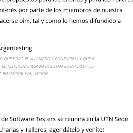
terés por parte de los miembros de nuestra
acerse oir», tal y como lo hemos difundido a
DO QUE DURÓ EL «LLAMADO A PONENCIAS» Y QUE A
EL TESTER INTERESADO REGISTRÓ SU INTERÉS Y SU
A POSTERIOR EVALUACIÓN.
 de Software Testers se reunirá en la UTN Sede
harlas y Talleres, agendátelo y venite!