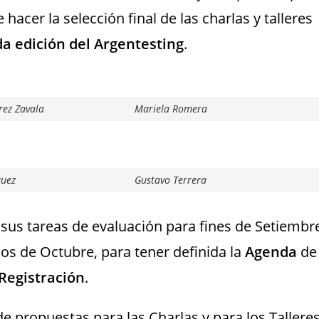
 hacer la selección final de las charlas y talleres
da edición del Argentesting
.
rez Zavala
Mariela Romera
uez
Gustavo Terrera
sus tareas de evaluación para fines de Setiembr
pios de Octubre, para tener definida la
Agenda
de
Registración
.
 propuestas para las Charlas y para los Talleres