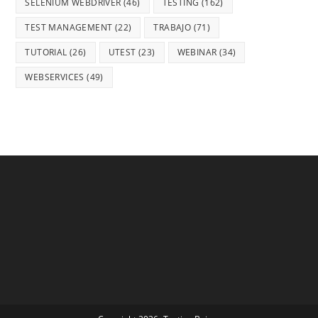
SELENIUM WEBDRIVER
(46)
TESTING
(162)
TEST MANAGEMENT
(22)
TRABAJO
(71)
TUTORIAL
(26)
UTEST
(23)
WEBINAR
(34)
WEBSERVICES
(49)