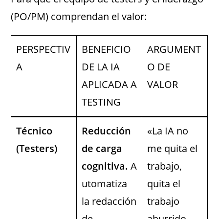
(PO/PM) comprendan el valor:
PERSPECTIV
BENEFICIO
ARGUMENT
A
DE LA IA
O DE
APLICADA A
VALOR
TESTING
Técnico
Reducción
«La IA no
(Testers)
de carga
me quita el
cognitiva.
A
trabajo,
utomatiza
quita el
la redacción
trabajo
de
aburrido.