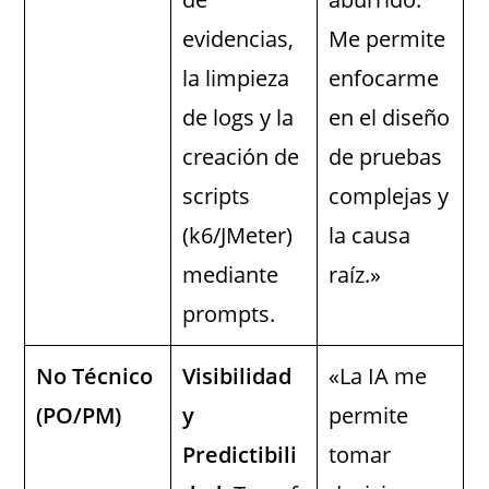
evidencias,
Me permite
la limpieza
enfocarme
de logs y la
en el diseño
creación de
de pruebas
scripts
complejas y
(k6/JMeter)
la causa
mediante
raíz.»
prompts.
No Técnico
Visibilidad
«La IA me
(PO/PM)
y
permite
Predictibili
tomar